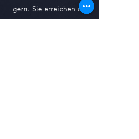
gern. Sie erreichen uns
unter
kontakt@dne.partners
oder unter
+49 37291
179020
.