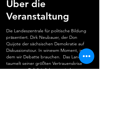
Über die
Veranstaltung
Die Landeszentrale für politische Bildung 
präsentiert. Dirk Neubauer, der Don 
Quijote der sächsischen Demokratie auf 
Diskussionstour. In winewm Moment, in 
dem wir Debatte brauchen.  Das Land 
taumelt seiner größten Vertrauenskrise 
entgegen. Politik irrlichtert zwischen 
Stammtischhörigkeit und 
mehrheitsgefährdenden Wahrheiten. 
Wahrhaftigkeit ist so selten wir Haltung. 
Personenjagden prägen da, wo es Streit in 
der Sache geben sollte. Lösungen bleiben 
auf der Strecke. Dabei gibt es 
Herausforderungen zu Hauf. Vom 
Klimawandel bis zur strebenden 
Demokratie.  Was ist zu tun, um die Fragen 
der Zeit zu meistern? Demokratisch und 