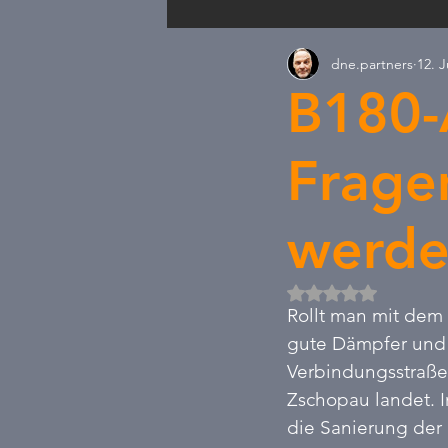
dne.partners
12. J
Satire & Nachdenkliches
Wa
B180-
Neue Politik
Arbeitszeit
Frage
werde
Mit NaN von 5 Ste
Rollt man mit dem
gute Dämpfer und 
Verbindungsstraße 
Zschopau landet. In
die Sanierung der 