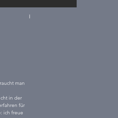
D
Sachsen
renneraus
raucht man 
ht in der 
erfahren für 
 ich freue 