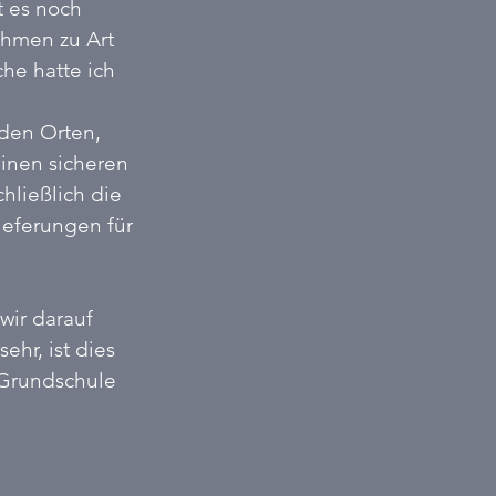
t es noch 
hmen zu Art 
e hatte ich 
 
den Orten, 
inen sicheren 
hließlich die 
ieferungen für 
wir darauf 
hr, ist dies 
Grundschule 