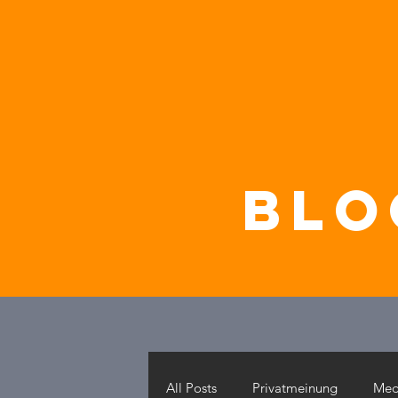
blo
All Posts
Privatmeinung
Med