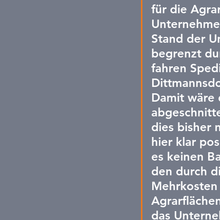
für die Agr
Unternehmen
Stand der U
begrenzt du
fahren Spedi
Dittmannsdor
Damit wäre 
abgeschnitt
dies bisher 
hier klar po
es keinen Ba
den durch d
Mehrkosten p
Agrarflächen
das Unterne