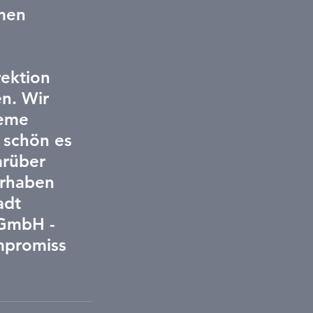
men 
ektion 
n. Wir 
leme 
 schön es 
arüber 
orhaben 
adt 
 GmbH - 
mpromiss 