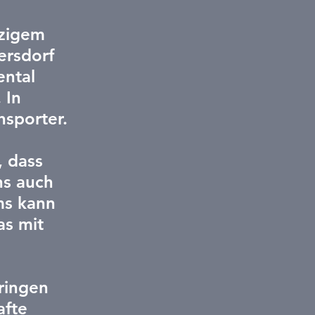
zigem 
ersdorf 
ntal 
 In 
sporter. 
 dass 
ns auch 
ms kann 
as mit 
ringen 
fte 