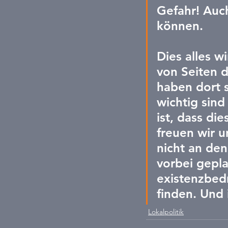
Gefahr! Auc
können.
Dies alles w
von Seiten d
haben dort 
wichtig sind
ist, dass di
freuen wir u
nicht an de
vorbei gepla
existenzbed
finden. Und 
Lokalpolitik