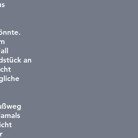
us 
 
önnte. 
m 
ll 
dstück an 
cht 
gliche 
Fußweg 
damals 
icht 
r 