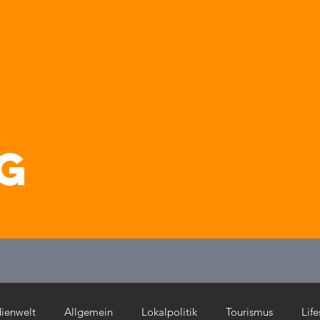
g
ienwelt
Allgemein
Lokalpolitik
Tourismus
Life