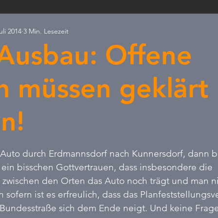
uli 2014
3 Min. Lesezeit
ld & Natur
PRESSEANFRAGEN
Ostdeutschland
Ax
Ausbau: Offene
Skandal
Erneuerbare
Kommunalfinanzierung
Verb
n müssen geklärt
n!
rnen bewertet.
 Auto durch Erdmannsdorf nach Kunnersdorf, dann b
ein bisschen Gottvertrauen, dass insbesondere die 
zwischen den Orten das Auto noch trägt und man nic
 sofern ist es erfreulich, dass das Planfeststellungsv
Bundesstraße sich dem Ende neigt. Und keine Frage: