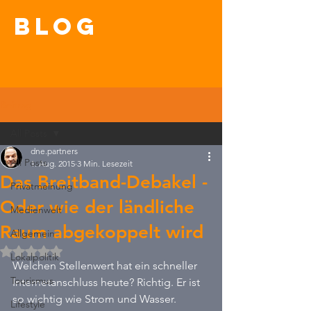
blog
Beitrag
All Posts
dne.partners
All Posts
1. Aug. 2015
3 Min. Lesezeit
Das Breitband-Debakel -
Privatmeinung
Oder wie der ländliche
Medienwelt
Raum abgekoppelt wird
Allgemein
Mit NaN von 5 Sternen bewertet.
Lokalpolitik
Welchen Stellenwert hat ein schneller 
Tourismus
Internetanschluss heute? Richtig. Er ist 
so wichtig wie Strom und Wasser. 
Lifestyle