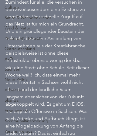
Zumindest für alle, die versuchen in 
Culture
den Zweitausendern eine Existenz zu 
begründen. Der schnelle Zugriff auf 
Satire & Nachdenkliches
das Netz ist für mich ein Grundrecht. 
Wald & Natur
Und ein grundlegender Baustein der 
PRESSEANFRAGEN
Zukunft, denn eine Ansiedlung von 
Unternehmen aus der Kreativbranche 
Ostdeutschland
beispielsweise ist ohne diese 
AxD
Infrastruktur ebenso wenig denkbar, 
wie eine Stadt ohne Schule. Seit dieser 
Sachsen
Woche weiß ich, dass einmal mehr 
Neue Politik
diese Priorität in Sachsen wohl nicht 
klar ist und der ländliche Raum 
Arbeitszeit
langsam aber sicher von der Zukunft 
Skandal
abgekoppelt wird. Es geht um DiOS, 
Erneuerbare
die digitale Offensive in Sachsen. Was 
nach Attacke und Aufbruch klingt, ist 
Kommunalfinanzierung
eine Mogelpackung von Anfang bis 
Verbrenneraus
Ende. Warum? Das ist einfach zu 