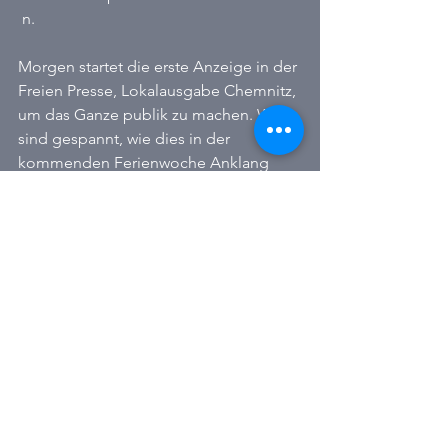
 n.
Morgen startet die erste Anzeige in der 
Freien Presse, Lokalausgabe Chemnitz, 
um das Ganze publik zu machen. Wir 
sind gespannt, wie dies in der 
kommenden Ferienwoche Anklang 
findet.
Lokalpolitik
Tourismus
Alle ansehen
Aktuelle Beiträge