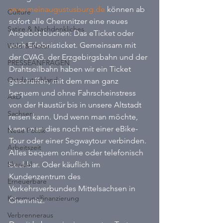
www.meinaugustusburg.de 
können ab 
Culture
sofort alle Chemnitzer eine neues 
Satire & Nachdenkliches
Angebot buchen: Das eTicket oder 
auch Erlebnisticket. Gemeinsam mit 
Wald & Natur
der CVAG, der Erzgebirgsbahn und der 
PRESSEANFRAGEN
Drahtseilbahn haben wir ein Ticket 
Ostdeutschland
geschaffen, mit dem man ganz 
bequem und ohne Fahrscheinstress 
AxD
von der Haustür bis in unsere Altstadt 
Sachsen
reisen kann. Und wenn man möchte, 
kann man dies noch mit einer eBike-
Neue Politik
Tour oder einer Segwaytour verbinden. 
Arbeitszeit
Alles bequem online oder telefonisch 
Skandal
buchbar. Oder käuflich im 
Kundenzentrum des 
Erneuerbare
Verkehrsverbundes Mittelsachsen in 
Kommunalfinanzierung
Chemnitz.
Verbrenneraus