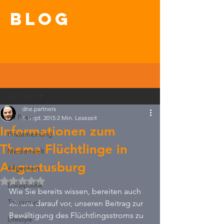
blog
Beitrag
All Posts
dne.partners
All Posts
8. Sept. 2015
2 Min. Lesezeit
Informationen zum
Privatmeinung
Thema Flüchtlinge in
Medienwelt
Augustusburg
Allgemein
Mit NaN von 5 Sternen bewertet.
Lokalpolitik
Wie Sie bereits wissen, bereiten auch 
Tourismus
wir uns darauf vor, unseren Beitrag zur 
Bewältigung des Flüchtlingsstroms zu 
Lifestyle