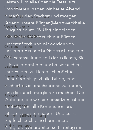
leisten. Um alle über die Details zu 
Culture
informieren, haben wir heute Abend 
zunächst den Stadtrat und morgen 
Satire & Nachdenkliches
Abend unsere Bürger (Mehrzweckhalle 
Wald & Natur
Augustusburg, 19 Uhr) eingeladen. 
PRESSEANFRAGEN
Zutritt haben hier auch nur Bürger 
unserer Stadt und wir werden von 
Ostdeutschland
unserem Hausrecht Gebrauch machen. 
AxD
Die Veranstaltung soll dazu diesen, Sie 
alle zu informieren und zu versuchen, 
Sachsen
Ihre Fragen zu klären. Ich möchte 
Neue Politik
daher bereits jetzt alle bitten, eine 
sachliche Gesprächsebene zu finden, 
Arbeitszeit
um dies auch möglich zu machen. Die 
Skandal
Aufgabe, die wir hier umsetzen, ist der 
Erneuerbare
Beitrag, den alle Kommunen und 
Städte zu leisten haben. Und es ist 
Kommunalfinanzierung
zugleich auch eine humanitäre 
Verbrenneraus
Aufgabe. Wir arbeiten seit Freitag mit 