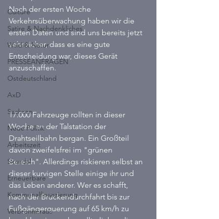
Nach der ersten Woche 
Culture
Verkehrsüberwachung haben wir die 
Satire & Nachdenkliches
ersten Daten und sind uns bereits jetzt 
sehr sicher, dass es eine gute 
Wald & Natur
Entscheidung war, dieses Gerät 
PRESSEANFRAGEN
anzuschaffen.
Ostdeutschland
AxD
Sachsen
17.000 Fahrzeuge rollten in dieser 
Woche an der Talstation der 
Neue Politik
Drahtseilbahn bergan. Ein Großteil 
Arbeitszeit
davon zweifelsfrei im "grünen 
Skandal
Bereich". Allerdings riskieren selbst an 
dieser kurvigen Stelle einige ihr und 
Erneuerbare
das Leben anderer. Wer es schafft, 
Kommunalfinanzierung
nach der Brückendurchfahrt bis zur 
Fußgängerquerung auf 65 km/h zu 
Verbrenneraus