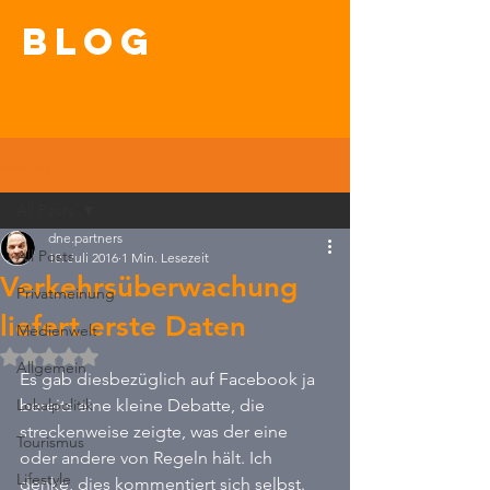
blog
Beitrag
All Posts
dne.partners
All Posts
10. Juli 2016
1 Min. Lesezeit
Verkehrsüberwachung
Privatmeinung
liefert erste Daten
Medienwelt
Mit NaN von 5 Sternen bewertet.
Allgemein
Es gab diesbezüglich auf Facebook ja 
Lokalpolitik
bereits eine kleine Debatte, die 
streckenweise zeigte, was der eine 
Tourismus
oder andere von Regeln hält. Ich 
Lifestyle
denke, dies kommentiert sich selbst. 