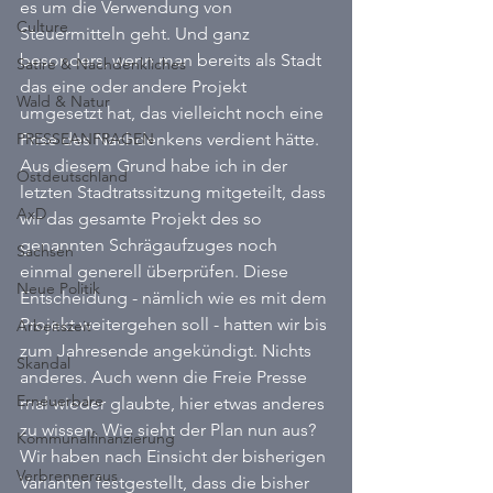
es um die Verwendung von 
Culture
Steuermitteln geht. Und ganz 
besonders, wenn man bereits als Stadt 
Satire & Nachdenkliches
das eine oder andere Projekt 
Wald & Natur
umgesetzt hat, das vielleicht noch eine 
PRESSEANFRAGEN
Prise des Nachdenkens verdient hätte. 
Aus diesem Grund habe ich in der 
Ostdeutschland
letzten Stadtratssitzung mitgeteilt, dass 
AxD
wir das gesamte Projekt des so 
genannten Schrägaufzuges noch 
Sachsen
einmal generell überprüfen. Diese 
Neue Politik
Entscheidung - nämlich wie es mit dem 
Projekt weitergehen soll - hatten wir bis 
Arbeitszeit
zum Jahresende angekündigt. Nichts 
Skandal
anderes. Auch wenn die Freie Presse 
Erneuerbare
mal wieder glaubte, hier etwas anderes 
zu wissen. Wie sieht der Plan nun aus? 
Kommunalfinanzierung
Wir haben nach Einsicht der bisherigen 
Verbrenneraus
Varianten festgestellt, dass die bisher 