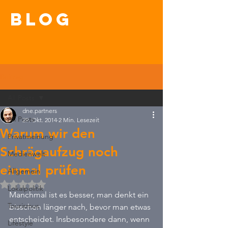
blog
Beitrag
All Posts
dne.partners
All Posts
29. Okt. 2014
2 Min. Lesezeit
Warum wir den
Privatmeinung
Schrägaufzug noch
Medienwelt
einmal prüfen
Allgemein
Mit NaN von 5 Sternen bewertet.
Lokalpolitik
Manchmal ist es besser, man denkt ein 
Tourismus
bisschen länger nach, bevor man etwas 
entscheidet. Insbesondere dann, wenn 
Lifestyle