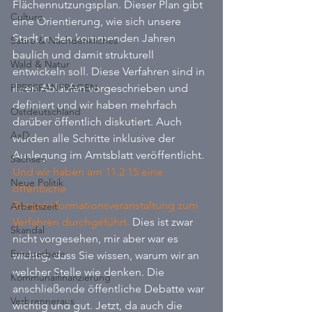
Flächennutzungsplan. Dieser Plan gibt 
Culture
eine Orientierung, wie sich unsere 
Stadt in den kommenden Jahren 
Satire & Nachdenkliches
baulich und damit strukturell 
Wald & Natur
entwickeln soll. Diese Verfahren sind in 
PRESSEANFRAGEN
ihren Abläufen vorgeschrieben und 
definiert und wir haben mehrfach 
Ostdeutschland
darüber öffentlich diskutiert. Auch 
AxD
wurden alle Schritte inklusive der 
Auslegung im Amtsblatt veröffentlicht. 
Sachsen
Und wir haben am 11.2.15 eine 
Neue Politik
öffentliche 
Bürgerinformationsveranstaltung zum 
Arbeitszeit
Verfahren durchgeführt.
 Dies ist zwar 
Skandal
nicht vorgesehen, mir aber war es 
Erneuerbare
wichtig, dass Sie wissen, warum wir an 
welcher Stelle wie denken. Die 
Kommunalfinanzierung
anschließende öffentliche Debatte war 
Verbrenneraus
wichtig und gut. Jetzt, da auch die 