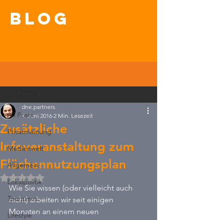
blog
Beitrag
All Posts
dne.partners
All Posts
4. Juni 2016
2 Min. Lesezeit
Zusätzliche
Privatmeinung
Infoveranstaltung zum
Medienwelt
Flächennutzungsplan
Allgemein
Mit NaN von 5 Sternen bewertet.
Lokalpolitik
Wie Sie wissen (oder vielleicht auch 
Tourismus
nicht) arbeiten wir seit einigen 
Monaten an einem neuen 
Lifestyle