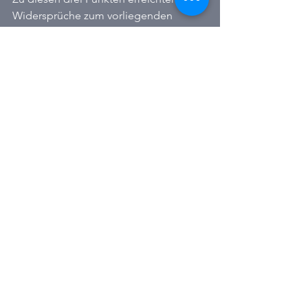
Widersprüche zum vorliegenden 
Planstand. Alle drei Bereiche sind von 
Veränderungen zum bisherigen 
Flächennutzungsplan betroffen oder - 
wie bei Punkt 2 - werden es 
möglicherweise sein.
Ich würde mich sehr freuen, wenn wir 
an diesem Abend in aller Sachlichkeit 
noch einmal in einen Austausch treten 
können und Fakten auszutauschen. Es 
ist ein zusätzliches Angebot 
meinerseits, hier auch im Gespräch zu 
bleiben und gemeinsam nach 
Kompromissen zu suchen, wenn es 
denn möglich ist.
Lokalpolitik