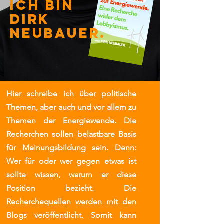
ICH BIN
Dirk
Neubauer
.
Hier schreibe ich über politische
Themen, aber auch und vor allem zu
Themen der Energiewende. Die
Recherchen sollen belastbare Basis
für Meinungsbildung sein. Denn:
Wer für oder wer gegen etwas ist
sollte wissen, warum er diese
Position bezieht. Die
Recherchequellen werden mit den
Blogs veröffentlicht. Somit kann