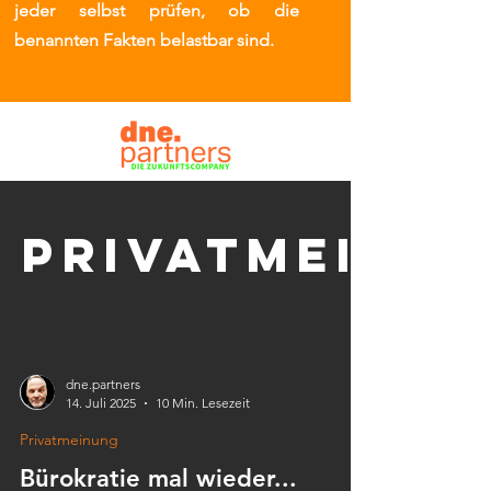
jeder selbst prüfen, ob die
benannten Fakten belastbar sind.
Privatmeinu
dne.partners
14. Juli 2025
10 Min. Lesezeit
Privatmeinung
Bürokratie mal wieder...