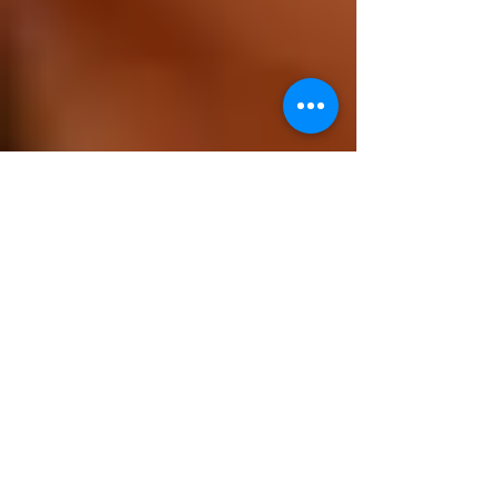
dne.partners
18. Okt. 2024
3 Min. Lesezeit
Privatmeinung
Wir sind keine Opfer.