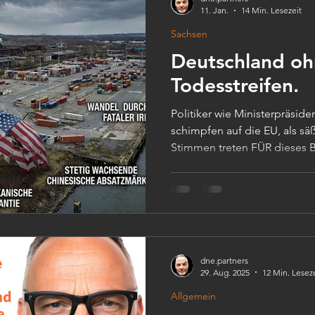
11. Jan.
14 Min. Lesezeit
Sachsen
Deutschland oh
Todesstreifen.
Politiker wie Ministerpräsid
schimpfen auf die EU, als säße dort
Stimmen treten FÜR dieses B
immerhin Wohlstand und die
brachte, an die sich Mensche
können. Und natürlich ist nic
Aber haben wir zu Europa ein
China, Russland und Amerika
aufteilen? Nein! Haben wir n
dne.partners
29. Aug. 2025
12 Min. Lesez
Allgemein