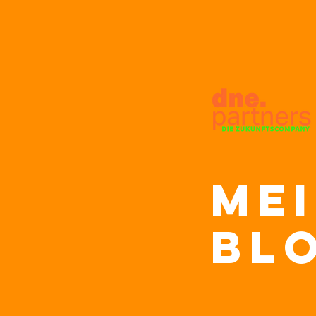
Me
bl