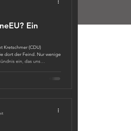
neEU? Ein
ent Kretschmer (CDU)
 der Feind. Nur wenige
ündnis ein, das uns
 längste Friedensperiode
n in unseren Breiten erinnern
ht alles Gold, was glänzt.
e Alternative? Jetzt, da
 die Welt neu unter sich
icht. Eine Recherche.
eit