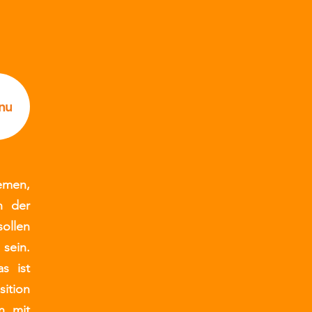
nu
emen,
n der
ollen
sein.
s ist
ition
n mit