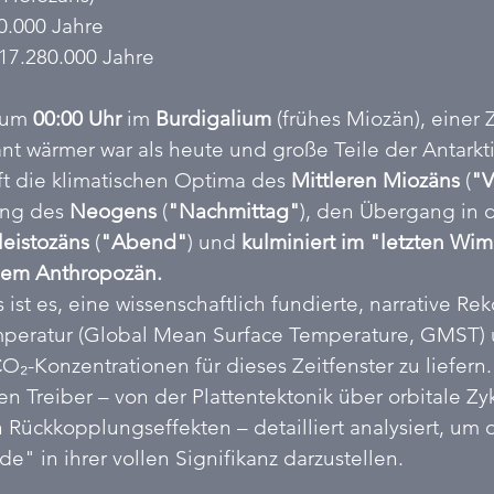
0.000 Jahre
17.280.000 Jahre
 um 
00:00 Uhr
 im 
Burdigalium
 (frühes Miozän), einer Z
nt wärmer war als heute und große Teile der Antarktis
ft die klimatischen Optima des 
Mittleren Miozäns 
(
"V
ng des 
Neogens
 (
"Nachmittag"
), den Übergang in d
leistozäns
 (
"Abend"
) und 
kulminiert im "letzten Wi
 dem Anthropozän.
s ist es, eine wissenschaftlich fundierte, narrative Re
mperatur (Global Mean Surface Temperature, GMST) 
₂-Konzentrationen für dieses Zeitfenster zu liefern
 Treiber – von der Plattentektonik über orbitale Zyk
ückkopplungseffekten – detailliert analysiert, um 
e" in ihrer vollen Signifikanz darzustellen.