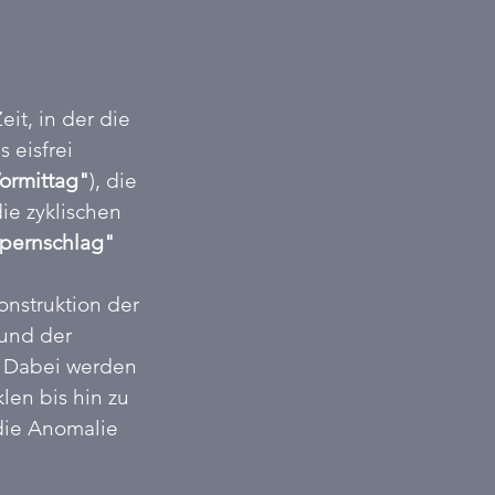
eit, in der die 
 eisfrei 
ormittag"
), die 
ie zyklischen 
mpernschlag" 
konstruktion der 
und der 
. Dabei werden 
len bis hin zu 
die Anomalie 