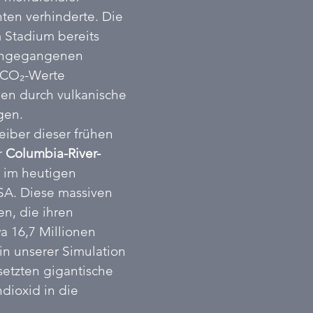
ten verhinderte. Die 
 Stadium bereits 
rangegangenen 
 CO₂-Werte 
en durch vulkanische 
igen.
eiber dieser frühen 
 
Columbia-River-
 im heutigen 
A. Diese massiven 
n, die ihren 
 16,7 Millionen 
in unserer Simulation 
setzten gigantische 
ioxid in die 