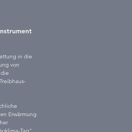
 Instrument
ttung in die 
ung von 
 die 
Treibhaus- 
hliche 
llen Erwärmung 
her 
äoklima-Tag".