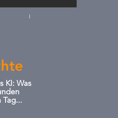
D
Sachsen
renneraus
chte
s KI: Was 
tunden 
 Tag...