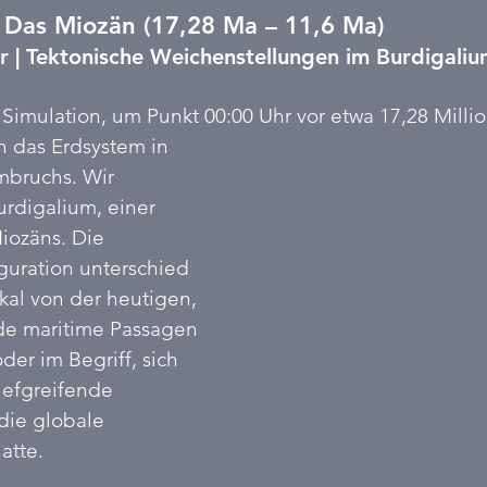
 Das Miozän (17,28 Ma – 11,6 Ma)
r | Tektonische Weichenstellungen im Burdigali
Simulation, um Punkt 00:00 Uhr vor etwa 17,28 Milli
h das Erdsystem in 
mbruchs. Wir 
rdigalium, einer 
iozäns. Die 
guration unterschied 
ikal von der heutigen, 
e maritime Passagen 
er im Begriff, sich 
iefgreifende 
die globale 
atte.