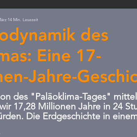
März
14 Min. Lesezeit
ld & Natur
PRESSEANFRAGEN
Ostdeutschland
Ax
odynamik des
Skandal
Erneuerbare
Kommunalfinanzierung
Verb
mas: Eine 17-
nen-Jahre-Geschi
rnen bewertet.
ion des "Paläoklima-Tages" mittel
wir 17,28 Millionen Jahre in 24 S
rden. Die Erdgeschichte in einem
 