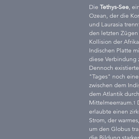
Die 
Tethys-See
, ei
Ozean, der die Ko
und Laurasia trennt
den letzten Zügen i
Kollision der Afrik
Indischen Platte mi
diese Verbindung
Dennoch existierte
"Tages" noch eine
zwischen dem Ind
dem Atlantik durc
Mittelmeerraum.
 
1
erlaubte einen zir
Strom, der warmes,
um den Globus tran
die Bildung starke