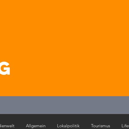
g
ienwelt
Allgemein
Lokalpolitik
Tourismus
Life