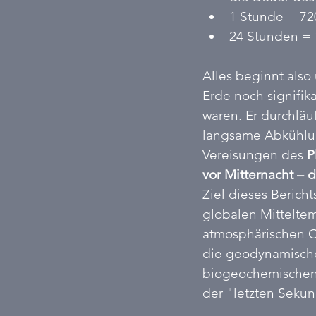
1 Stunde = 72
24 Stunden = 
Alles beginnt also
Erde noch signifika
waren. Er durchläu
langsame Abkühlu
Vereisungen des 
P
vor Mitternacht –
Ziel dieses Bericht
globalen Mittelte
atmosphärischen CO
die geodynamischen
biogeochemischen R
der "letzten Sekund