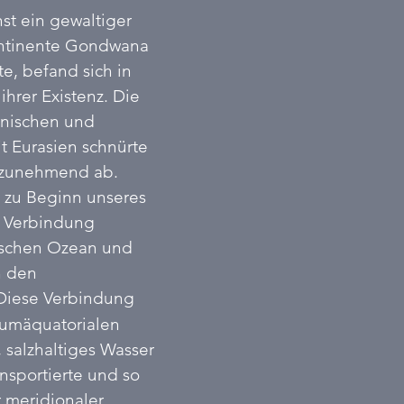
nst ein gewaltiger 
ntinente Gondwana 
e, befand sich in 
hrer Existenz. Die 
anischen und 
t Eurasien schnürte 
 zunehmend ab. 
 zu Beginn unseres 
 Verbindung 
ischen Ozean und 
h den 
Diese Verbindung 
kumäquatorialen 
 salzhaltiges Wasser 
sportierte und so 
r meridionaler 