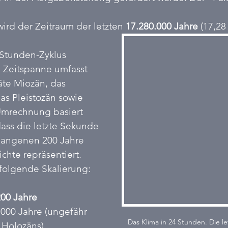
ird der Zeitraum der letzten 
17.280.000 Jahre
 (17,28
-Stunden-Zyklus 
 Zeitspanne umfasst 
äte Miozän, das 
as Pleistozän sowie 
Umrechnung basiert 
dass die letzte Sekunde 
gangenen 200 Jahre 
chte repräsentiert. 
 folgende Skalierung:
00 Jahre
.000 Jahre (ungefähr 
Das Klima in 24 Stunden. Die le
 Holozäns)