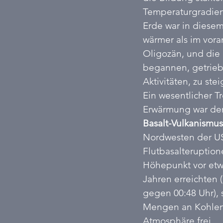
Temperaturgradien
Erde war in diesem
wärmer als im vo
Oligozän, und die
begannen, getrieb
Aktivitäten, zu ste
Ein wesentlicher Tr
Erwärmung war der
Basalt-Vulkanismus
Nordwesten der US
Flutbasalteruptione
Höhepunkt vor etwa
Jahren erreichten (
gegen 00:48 Uhr), 
Mengen an Kohlend
Atmosphäre frei. 