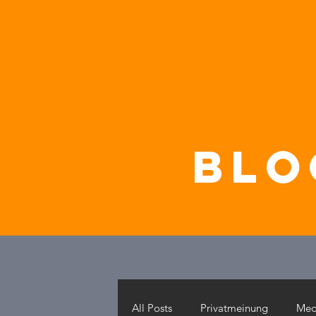
blo
All Posts
Privatmeinung
Med