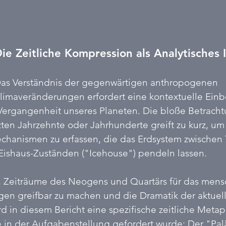
ie Zeitliche Kompression als Analytisches
as Verständnis der gegenwärtigen anthropogenen 
limaveränderungen erfordert eine kontextuelle Einbe
 Vergangenheit unseres Planeten. Die bloße Betracht
ten Jahrzehnte oder Jahrhunderte greift zu kurz, um
hanismen zu erfassen, die das Erdsystem zwischen 
Eishaus-Zuständen ("Icehouse") pendeln lassen. 
 Zeiträume des Neogens und Quartärs für das mensc
gen greifbar zu machen und die Dramatik der aktue
ird in diesem Bericht eine spezifische zeitliche Metap
 in der Aufgabenstellung gefordert wurde: Der "Pal