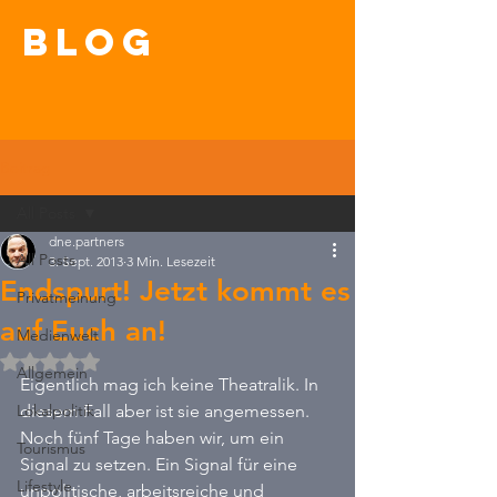
blog
Beitrag
All Posts
dne.partners
All Posts
3. Sept. 2013
3 Min. Lesezeit
Endspurt! Jetzt kommt es
Privatmeinung
auf Euch an!
Medienwelt
Mit NaN von 5 Sternen bewertet.
Allgemein
Eigentlich mag ich keine Theatralik. In 
Lokalpolitik
diesem Fall aber ist sie angemessen. 
Noch fünf Tage haben wir, um ein 
Tourismus
Signal zu setzen. Ein Signal für eine 
Lifestyle
unpolitische, arbeitsreiche und 