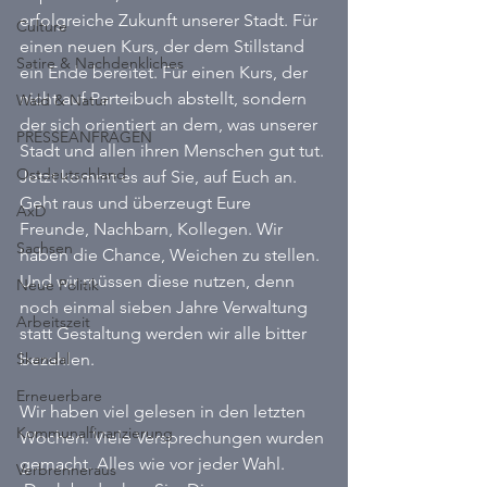
erfolgreiche Zukunft unserer Stadt. Für 
Culture
einen neuen Kurs, der dem Stillstand 
Satire & Nachdenkliches
ein Ende bereitet. Für einen Kurs, der 
nicht auf Parteibuch abstellt, sondern 
Wald & Natur
der sich orientiert an dem, was unserer 
PRESSEANFRAGEN
Stadt und allen ihren Menschen gut tut. 
Ostdeutschland
Jetzt kommt es auf Sie, auf Euch an. 
Geht raus und überzeugt Eure 
AxD
Freunde, Nachbarn, Kollegen. Wir 
Sachsen
haben die Chance, Weichen zu stellen. 
Und wir müssen diese nutzen, denn 
Neue Politik
noch einmal sieben Jahre Verwaltung 
Arbeitszeit
statt Gestaltung werden wir alle bitter 
Skandal
bezahlen.
Erneuerbare
Wir haben viel gelesen in den letzten 
Kommunalfinanzierung
Wochen. Viele Versprechungen wurden 
gemacht. Alles wie vor jeder Wahl. 
Verbrenneraus