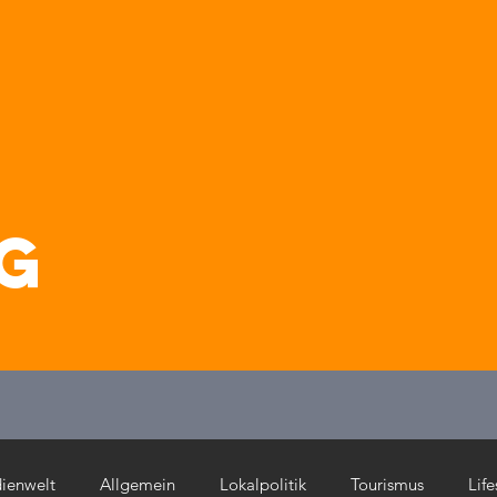
g
ienwelt
Allgemein
Lokalpolitik
Tourismus
Life