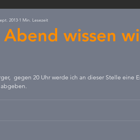
Sept. 2013
1 Min. Lesezeit
ld & Natur
PRESSEANFRAGEN
Ostdeutschland
Ax
 Abend wissen wi
Skandal
Erneuerbare
Kommunalfinanzierung
Verb
rnen bewertet.
er,  gegen 20 Uhr werde ich an dieser Stelle eine E
 abgeben.