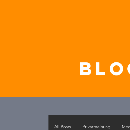
blo
All Posts
Privatmeinung
Med