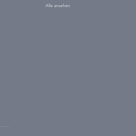
Alle ansehen
wertet.
tings