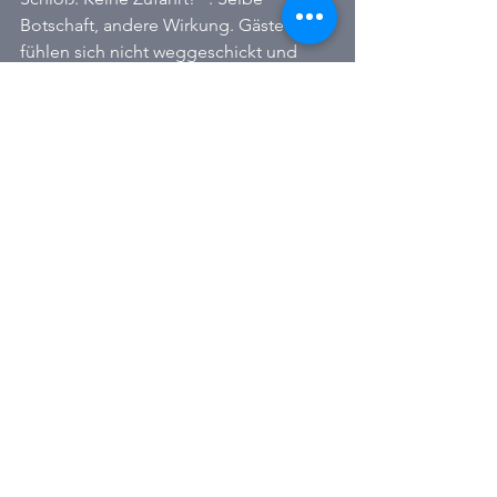
Botschaft, andere Wirkung. Gäste 
fühlen sich nicht weggeschickt und 
lernen zudem, dass es eine Altstadt 
gibt. Warum dies ohne meinen 
Widerstand nicht ging, will ich nicht 
weiter kommentieren. Fakt aber ist: Die 
Freie Presse bekam dies von mir 
gestern auf Nachfrage mitgeteilt. Da 
aber der Umstand, dass wir 
augenscheinlich doch in der Lage sind 
Probleme zu lösen, nicht in den 
kafkaesken Rahmen der Geschichte 
passte, hat man dies weggelassen. Ich 
halte dies für tendenziös und nicht 
nachvollziehbar. Es rückt unsere Stadt 
in ein diffuses Licht. Und dies gefällt 
mir nicht.
Allgemein