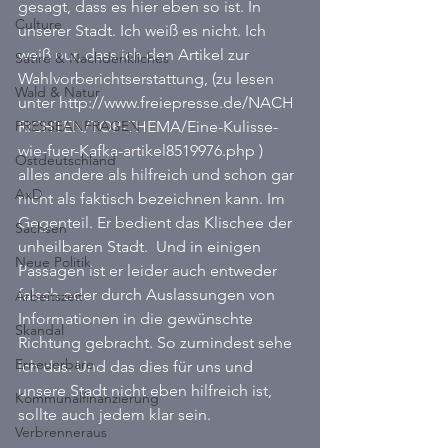
gesagt, dass es hier eben so ist. In 
Culture
unserer Stadt. Ich weiß es nicht. Ich 
weiß nur, dass ich den Artikel zur 
Satire & Nachdenkliches
Wahlvorberichtserstattung, (zu lesen 
Wald & Natur
unter http://www.freiepresse.de/NACH
PRESSEANFRAGEN
RICHTEN/TOP-THEMA/Eine-Kulisse-
wie-fuer-Kafka-artikel8519976.php ) 
Ostdeutschland
alles andere als hilfreich und schon gar 
AxD
nicht als faktisch bezeichnen kann. Im 
Gegenteil. Er bedient das Klischee der 
Sachsen
unheilbaren Stadt.  Und in einigen 
Neue Politik
Passagen ist er leider auch entweder 
falsch oder durch Auslassungen von 
Arbeitszeit
Informationen in die gewünschte 
Skandal
Richtung gebracht. So zumindest sehe 
Erneuerbare
ich das. Und das dies für uns und 
unsere Stadt nicht eben hilfreich ist, 
Kommunalfinanzierung
sollte auch jedem klar sein.
Verbrenneraus