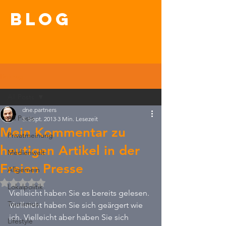
blog
Beitrag
All Posts
dne.partners
All Posts
5. Sept. 2013
3 Min. Lesezeit
Mein Kommentar zu
Privatmeinung
heutigen Artikel in der
Medienwelt
Freien Presse
Allgemein
Mit NaN von 5 Sternen bewertet.
Lokalpolitik
Vielleicht haben Sie es bereits gelesen. 
Tourismus
Vielleicht haben Sie sich geärgert wie 
ich. Vielleicht aber haben Sie sich 
Lifestyle