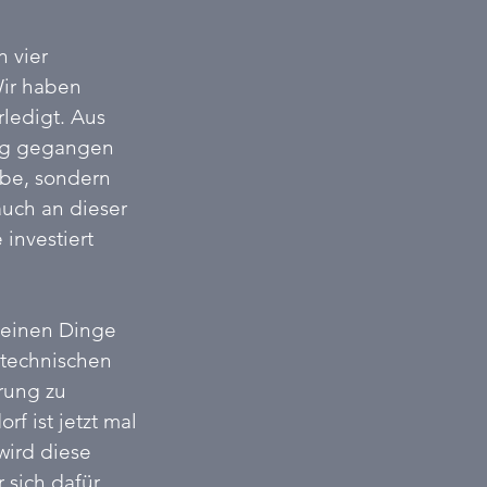
 vier 
ir haben 
ledigt. Aus 
Weg gegangen 
abe, sondern 
uch an dieser 
investiert 
leinen Dinge 
 technischen 
rung zu 
f ist jetzt mal 
wird diese 
 sich dafür 