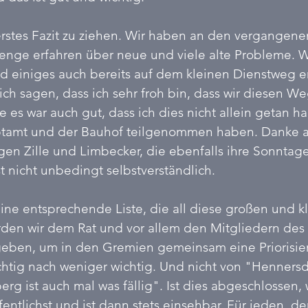
 erstes Fazit zu ziehen. Wir haben an den vergangenen
nge erfahren über neue und viele alte Probleme. W
 einiges auch bereits auf dem kleinen Dienstweg er
ich sagen, dass ich sehr froh bin, dass wir diesen 
e es war auch gut, dass ich dies nicht allein getan h
tamt und der Bauhof teilgenommen haben. Danke a
gen Zille und Limbecker, die ebenfalls ihre Sonntage 
t nicht unbedingt selbstverständlich.
eine entsprechende Liste, die all diese großen und k
rden wir dem Rat und vor allem den Mitgliedern des
eben, um in den Gremien gemeinsam eine Priorisie
chtig nach weniger wichtig. Und nicht von "Hennersdor
rg ist auch mal was fällig". Ist dies abgeschlossen, 
fentlichst und ist dann stets einsehbar. Für jeden, der