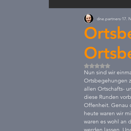
dne.partners
17. 
Satire & Nachdenkliches
Wa
Ortsb
Neue Politik
Arbeitszeit
Ortsb
Mit NaN von 5 Ste
Nun sind wir einma
Ortsbegehungen zu
allen Ortschafts- 
diese Runden vorbe
Offenheit. Genau d
heute waren wir mi
waren es wohl an 
werden lassen. Und