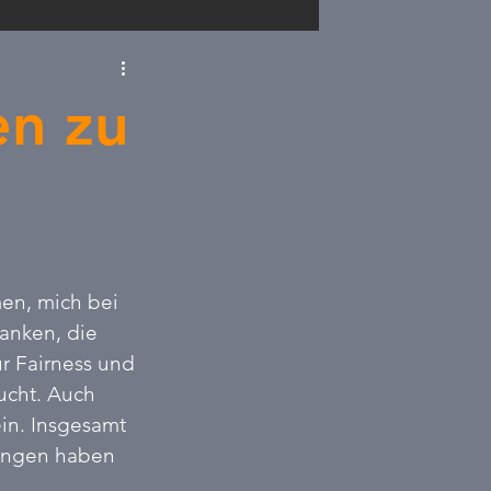
D
Sachsen
n zu
renneraus
en, mich bei 
anken, die 
r Fairness und 
ucht. Auch 
in. Insgesamt 
ungen haben 