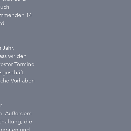
auch 
kommenden 14 
rd 
 Jahr, 
ass wir den 
fester Termine 
esgeschäft 
olche Vorhaben 
r 
en. Außerdem 
chaftung, die 
 beraten und 