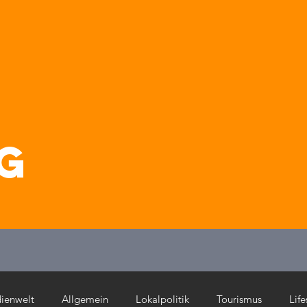
g
ienwelt
Allgemein
Lokalpolitik
Tourismus
Life