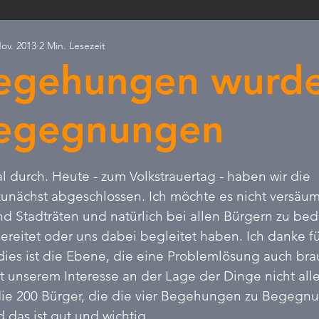
Nov. 2013
2 Min. Lesezeit
ld & Natur
PRESSEANFRAGEN
Ostdeutschland
Ax
egehungen wurde
Skandal
Erneuerbare
Kommunalfinanzierung
Verb
egegnungen
rnen bewertet.
l durch. Heute - zum Volkstrauertag - haben wir die 
nächst abgeschlossen. Ich möchte es nicht versäum
und Stadträten und natürlich bei allen Bürgern zu bed
reitet oder uns dabei begleitet haben. Ich danke fü
ies ist die Ebene, die eine Problemlösung auch bra
t unserem Interesse an der Lage der Dinge nicht alle
die 200 Bürger, die die vier Begehungen zu Begegn
 das ist gut und wichtig.