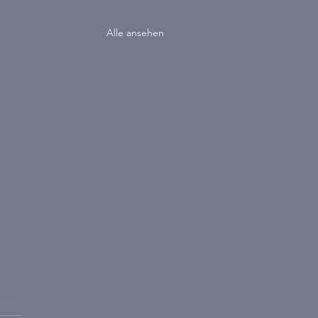
Alle ansehen
wertet.
tings