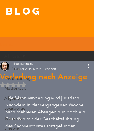
blog
Beitrag
All Posts
dne.partners
All Posts
17. Mai 2015
4 Min. Lesezeit
Vorladung nach Anzeige
Privatmeinung
Mit NaN von 5 Sternen bewertet.
Medienwelt
 Die Mahnwanderung wird juristisch. 
Allgemein
Nachdem in der vergangenen Woche 
Lokalpolitik
nach mehreren Absagen nun doch ein 
Tourismus
Gespräch mit der Geschäftsführung 
des Sachsenforstes stattgefunden 
Lifestyle