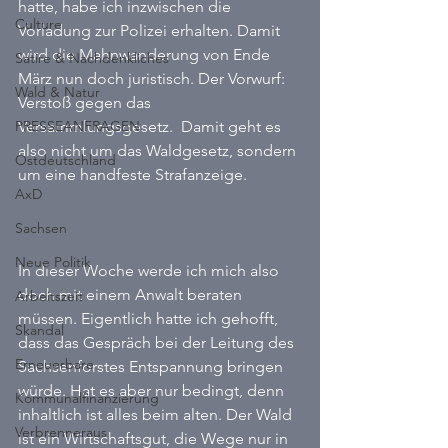
hatte, habe ich inzwischen die 
Culture
Vorladung zur Polizei erhalten. Damit 
wird die Mahnwanderung von Ende 
Satire & Nachdenkliches
März nun doch juristisch. Der Vorwurf: 
Wald & Natur
Verstoß gegen das 
PRESSEANFRAGEN
Versammlungsgesetz.  Damit geht es 
also nicht um das Waldgesetz, sondern 
Ostdeutschland
um eine handfeste Strafanzeige.
AxD
Sachsen
Neue Politik
In dieser Woche werde ich mich also 
doch mit einem Anwalt beraten 
Arbeitszeit
müssen. Eigentlich hatte ich gehofft, 
Skandal
dass das Gespräch bei der Leitung des 
Erneuerbare
Sachsenforstes Entspannung bringen 
würde. Hat es aber nur bedingt, denn 
Kommunalfinanzierung
inhaltlich ist alles beim alten. Der Wald 
Verbrenneraus
ist ein Wirtschaftsgut, die Wege nur in 