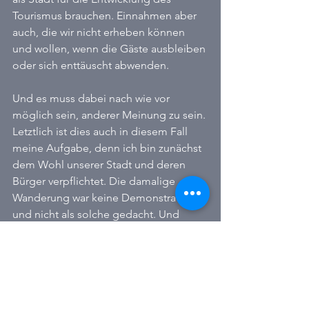
Tourismus brauchen. Einnahmen aber 
auch, die wir nicht erheben können 
und wollen, wenn die Gäste ausbleiben 
oder sich enttäuscht abwenden.
Und es muss dabei nach wie vor 
möglich sein, anderer Meinung zu sein. 
Letztlich ist dies auch in diesem Fall 
meine Aufgabe, denn ich bin zunächst 
dem Wohl unserer Stadt und deren 
Bürger verpflichtet. Die damalige 
Wanderung war keine Demonstration 
und nicht als solche gedacht. Und 
hätte es eine entsprechende 
Absperrung im Wald gegeben, 
niemand wäre auf die Idee gekommen, 
diese zu übertreten. Genutzt wurde ein 
offizieller-europäischer Wanderweg, 