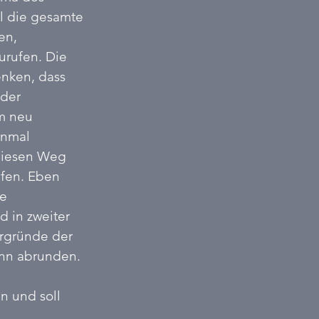
ll die gesamte 
en, 
rufen. Die 
enken, dass 
der 
m neu 
inmal 
diesen Weg 
ufen. Eben 
e 
 in zweiter 
ergründe der 
nn abrunden.  
n und soll 