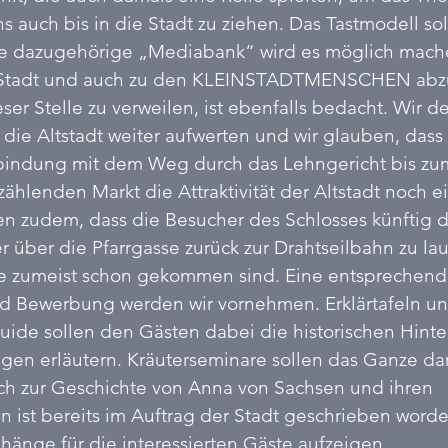
ns auch bis in die Stadt zu ziehen. Das Tastmodell so
Die dazugehörige „Mediabank“ wird es möglich mach
r Stadt und auch zu den KLEINSTADTMENSCHEN abzu
ser Stelle zu verweilen, ist ebenfalls bedacht. Wir d
e Altstadt weiter aufwerten und wir glauben, dass 
bindung mit dem Weg durch das Lehngericht bis zu
zählenden Markt die Attraktivität der Altstadt noch e
en zudem, dass die Besucher des Schlosses künftig 
er über die Pfarrgasse zurück zur Drahtseilbahn zu la
e zumeist schon gekommen sind. Eine entsprechend
d Bewerbung werden wir vornehmen. Erklärtafeln und
guide sollen den Gästen dabei die historischen Hint
gen erläutern. Kräuterseminare sollen das Ganze da
ch zur Geschichte von Anna von Sachsen und ihren 
ist bereits im Auftrag der Stadt geschrieben worde
nge für die interessierten Gäste aufzeigen. 