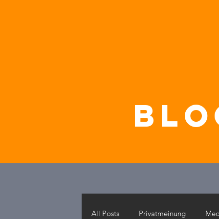
blo
All Posts
Privatmeinung
Med