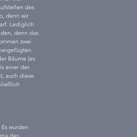
ufstellen des 
o, denn wir 
rf. Lediglich 
nden, denn das 
 kommen zwei 
beigefügten 
der Bäume (es 
s einer der 
t, auch diese 
ießlich 
 Es wurden 
ema des 