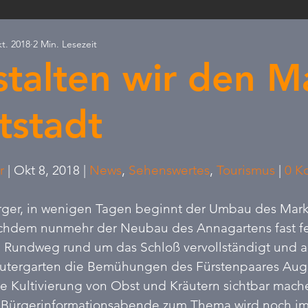
kt. 2018
2 Min. Lesezeit
ld & Natur
PRESSEANFRAGEN
Ostdeutschland
Ax
stalten wir den M
Skandal
Erneuerbare
Kommunalfinanzierung
Verb
tstadt
rnen bewertet.
r
 | Okt 8, 2018 | 
News
, 
Sehenswertes
, 
Tourismus
 | 
0 K
ger, in wenigen Tagen beginnt der Umbau des Mark
hdem nunmehr der Neubau des Annagartens fast ferti
 Rundweg rund um das Schloß vervollständigt und ab
äutergarten die Bemühungen des Fürstenpaares Aug
 Kultivierung von Obst und Kräutern sichtbar machen
er Bürgerinformationsabende zum Thema wird noch im