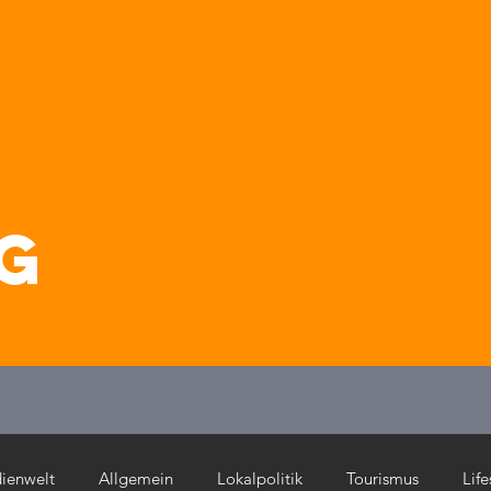
g
ienwelt
Allgemein
Lokalpolitik
Tourismus
Life