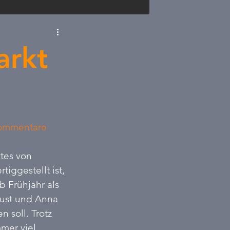
D
Sachsen
arkt
renneraus
ommentare
tes von 
ggestellt ist, 
 Frühjahr als 
ust und Anna 
 soll. Trotz 
mer viel 