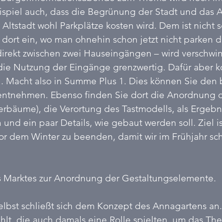
ispiel auch, dass die Begrünung der Stadt und das A
Altstadt wohl Parkplätze kosten wird. Dem ist nicht s
 dort ein, wo man ohnehin schon jetzt nicht parken da
 direkt zwischen zwei Hauseingängen – wird verschwi
r die Nutzung der Eingänge grenzwertig. Dafür aber
. Macht also in Summe Plus 1. Dies können Sie den 
entnehmen. Ebenso finden Sie dort die Anordnung 
erbäume), die Verortung des Tastmodells, als Ergebni
und ein paar Details, wie gebaut werden soll. Ziel is
 dem Winter zu beenden, damit wir im Frühjahr schl
s Marktes zur Anordnung der Gestaltungselemente. 
elbst schließt sich dem Konzept des Annagartens an.
lt, die auch damals eine Rolle spielten, um das Th