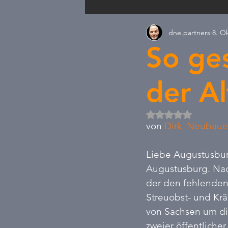
dne.partners
8. O
Satire & Nachdenkliches
Wa
So ge
Neue Politik
Arbeitszeit
der Al
Mit NaN von 5 Ste
von 
Dirk_Neubaue
Liebe Augustusbur
Augustusburg. Nac
der den fehlenden
Streuobst- und Kr
von Sachsen um die
zweier öffentlich