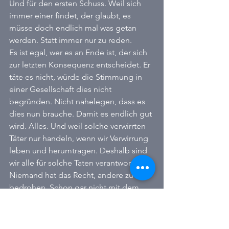
Und für den ersten Schuss. Weil sich 
immer einer findet, der glaubt, es 
müsse doch endlich mal was getan 
werden. Statt immer nur zu reden. 
Es ist egal, wer es an Ende ist, der sich 
zur letzten Konsequenz entscheidet. Er 
täte es nicht, würde die Stimmung in 
einer Gesellschaft dies nicht 
begründen. Nicht nahelegen, dass es 
dies nun brauche. Damit es endlich gut 
wird. Alles. Und weil solche verwirrten 
Täter nur handeln, wenn wir Verwirrung 
leben und herumtragen. Deshalb sind 
wir alle für solche Taten verantwortlich.  
Niemand hat das Recht, andere zu 
bedrohen. Schon gar nicht mit dem 
Tode. Wir alle - egal wo wir politisch 
stehen - müssen heute klar sagen:  
DAS werden wir nicht hinnehmen. 