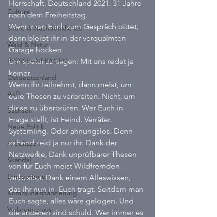
Herrschaft. Deutschland 2021. 31 Jahre 
Culture
nach dem Freiheitstag.  
Wenn man Euch zum Gespräch bittet, 
Satire & Nachdenkliches
dann bleibt ihr in der verqualmten 
Wald & Natur
Garage hocken. 
PRESSEANFRAGEN
Um später zu sagen: Mit uns redet ja 
keiner. 
Ostdeutschland
Wenn ihr teilnehmt, dann meist, um 
AxD
eure Thesen zu verbreiten. Nicht, um 
diese zu überprüfen. Wer Euch in 
Sachsen
Frage stellt, ist Feind. Verräter. 
Neue Politik
Systemling. Oder ahnungslos. Denn 
sehend seid ja nur ihr. Dank der 
Arbeitszeit
Netzwerke, Dank unprüfbarer Thesen 
Skandal
von für Euch meist Wildfremden 
Erneuerbare
verbreitet. Dank einem Alleswissen, 
das ihr nun in  Euch tragt. Seitdem man 
Kommunalfinanzierung
Euch sagte, alles wäre gelogen. Und 
Verbrenneraus
die anderen sind schuld. Wer immer es 