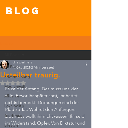
blog
Beitrag
All Posts
dne.partners
All Posts
4. Okt. 2021
2 Min. Lesezeit
Unteilbar traurig.
Privatmeinung
Mit NaN von 5 Sternen bewertet.
Medienwelt
Es ist der Anfang. Das muss uns klar 
sein. Bevor ihr später sagt, ihr hättet 
Allgemein
nichts bemerkt. Drohungen sind der 
Lokalpolitik
Pfad zu Tat. Wehret den Anfängen.  
Tourismus
Doch das wollt ihr nicht wissen. Ihr seid 
im Widerstand. Opfer. Von Diktatur und 
Lifestyle