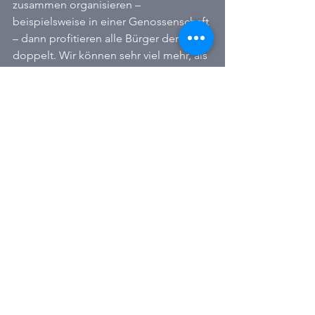
zusammen organisieren – 
beispielsweise in einer Genossenschaft 
– dann profitieren alle Bürger der Stadt 
doppelt. Wir können sehr viel mehr, als 
wir es glauben. Also fangen wir mal an.
Lokalpolitik
Alle ansehen
Aktuelle Beiträge