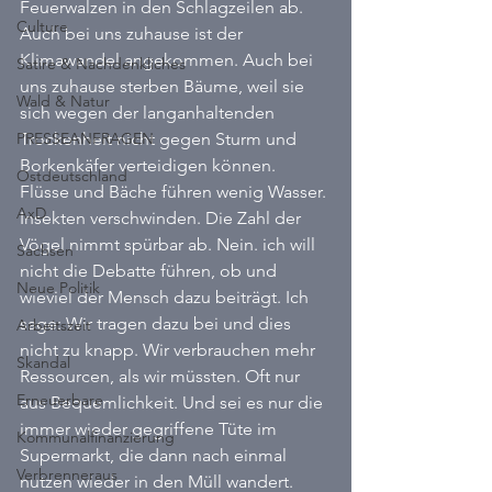
Feuerwalzen in den Schlagzeilen ab. 
Culture
Auch bei uns zuhause ist der 
Klimawandel angekommen. Auch bei 
Satire & Nachdenkliches
uns zuhause sterben Bäume, weil sie 
Wald & Natur
sich wegen der langanhaltenden 
PRESSEANFRAGEN
Trockenheit nicht gegen Sturm und 
Borkenkäfer verteidigen können. 
Ostdeutschland
Flüsse und Bäche führen wenig Wasser. 
AxD
Insekten verschwinden. Die Zahl der 
Vögel nimmt spürbar ab. Nein. ich will 
Sachsen
nicht die Debatte führen, ob und 
Neue Politik
wieviel der Mensch dazu beiträgt. Ich 
sage: Wir tragen dazu bei und dies 
Arbeitszeit
nicht zu knapp. Wir verbrauchen mehr 
Skandal
Ressourcen, als wir müssten. Oft nur 
Erneuerbare
aus Bequemlichkeit. Und sei es nur die 
immer wieder gegriffene Tüte im 
Kommunalfinanzierung
Supermarkt, die dann nach einmal 
Verbrenneraus
nutzen wieder in den Müll wandert. 